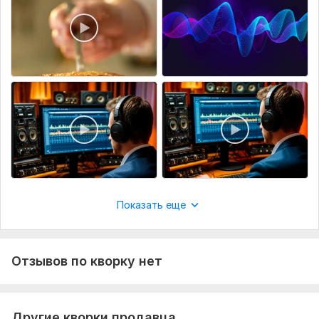
эмоциональная озвучка, которую не отличить от
человека
Файлы
Screenshot_20260217_224342_Gallery.jpg
w4c13b.jpg
Нужно для заказа:
Стандарт 500 ₽ Озвучка текста (до 1000 знаков) +
готовый MP3-файл
Оптимальный 1000 ₽ Озвучка текста (до 2000 знаков) +
субтитры (SRT)
Показать еще
VIP 1900 ₽ Озвучка + наложение субтитров на ваше видео
+ монтаж (нарезка, фоновая музыка)
Дополнительные опции
Отзывов по кворку нет
· Написание сценария (до 1000 знаков) — +300 ₽
· Срочное выполнение (за 1 час) — +500 ₽
Другие кворки продавца