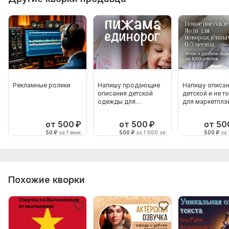
· Подбор уникального голоса (из 10+ вариантов) — +200 ₽
· Генерация AI-видеоряда (под ваш текст) — +700 ₽
Объем услуги в кворке:
60 минут
Рекламные ролики
Напишу продающие
Напишу описа
описания детской
детской и не т
одежды для
для маркетплэ
Wildberries и Ozon
от 500
₽
от 500
₽
от 50
50
₽
за 1 мин.
500
₽
за 1 000 зн.
500
₽
за 
Похожие кворки