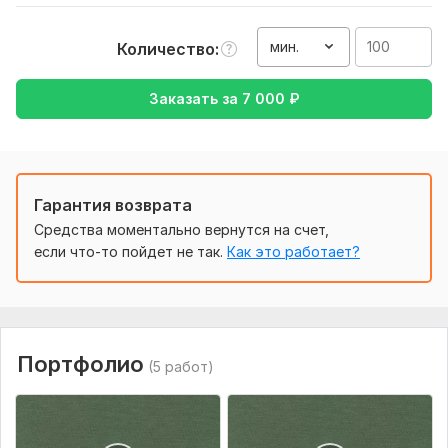
Нужно для заказа:
Исходные музыкальные файлы, Исходные дорожки,
мин.
Количество
дорожки должны быть названы, если есть проект в daw
программе - пришлите.
Заказать за
7 000
₽
Объем услуги в кворке:
100 минут
Гарантия возврата
Средства моментально вернутся на счет,
если что-то пойдет не так.
Как это работает?
Портфолио
(5 работ)