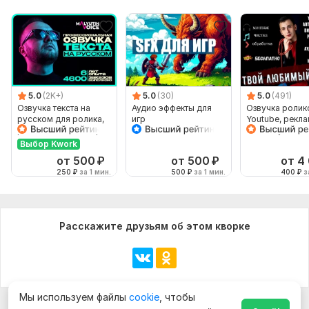
5.0
(2K+)
5.0
(30)
5.0
(491)
Озвучка текста на
Аудио эффекты для
Озвучка ролик
русском для ролика,
игр
Youtube, рекла
рекламы, видео, игры
стихи, аудиокн
Выбор Kwork
от 500
₽
от 500
₽
от 4
250
₽
за 1 мин.
500
₽
за 1 мин.
400
₽
за
Расскажите друзьям об этом кворке
Мы используем файлы
cookie
, чтобы