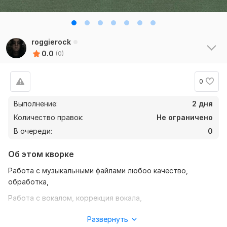
roggierock
0.0
(0)
0
Выполнение:
2 дня
Количество правок:
Не ограничено
В очереди:
0
Об этом кворке
Работа с музыкальными файлами любоо качество,
обработка,
Работа с вокалом, коррекция вокала,
Работа любой сложности
Развернуть