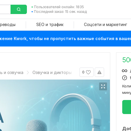
Пользователей онлайн: 1835
Последний заказ: 15 сек. назад
ереводы
SEO и трафик
Соцсети и маркетинг
ение Kwork, чтобы не пропустить важные события в ваше
50
ь и озвучка
Озвучка и дикторы
0
Кол
мин
Доб