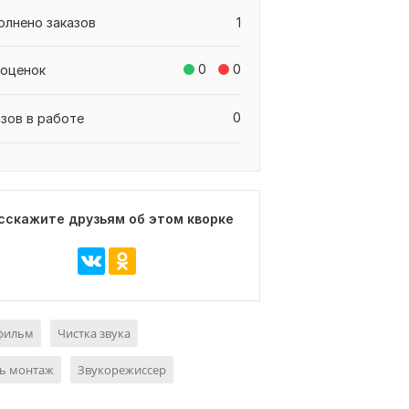
олнено заказов
1
0
0
 оценок
0
азов в работе
сскажите друзьям об этом кворке
фильм
Чистка звука
ть монтаж
Звукорежиссер