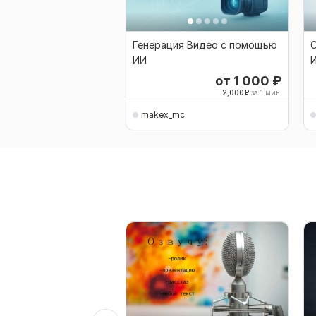
Генерация Видео с помощью
ИИ
от 1 000
₽
2,000
₽
за 1 мин.
makex_mc