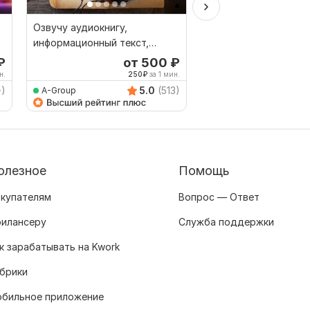
Озвучу аудиокнигу,
Озвучка текста, инф
информационный текст,
автоответчика, рек
презентацию, учебные
женским голосом
₽
от 500
₽
о
материал
н.
250
₽
за 1 мин.
7
+)
5.0
(513)
A-Group
DaryaTsybuk
олезное
Помощь
купателям
Вопрос — Ответ
илансеру
Служба поддержки
к зарабатывать на Kwork
брики
бильное приложение