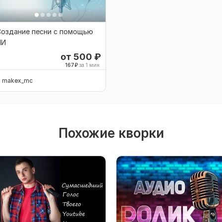
Создание песни с помощью
ИИ
от 500
₽
167
₽
за 1 мин.
makex_mc
Похожие кворки