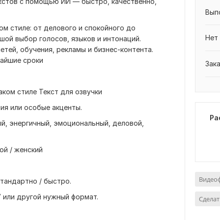
кстов с помощью ИИ — быстро, качественно,
Вып
ом стиле: от делового и спокойного до
Нет
шой выбор голосов, языков и интонаций.
етей, обучения, рекламы и бизнес-контента.
чайшие сроки
Зак
 каком стиле Текст для озвучки
ния или особые акценты.
Ра
ый, энергичный, эмоциональный, деловой,
ой / женский
Видео
стандартно / быстро.
V или другой нужный формат.
Сдела