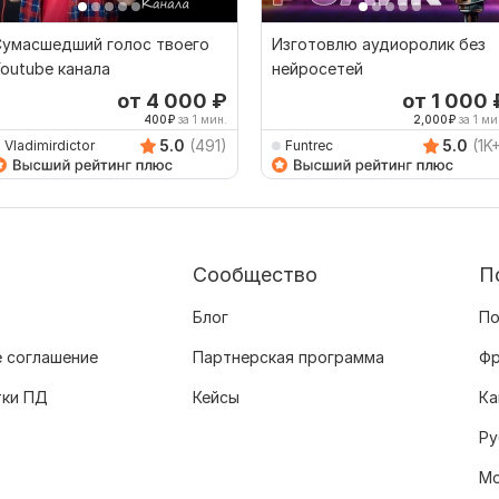
Сумасшедший голос твоего
Изготовлю аудиоролик без
outube канала
нейросетей
от 4 000
₽
от 1 000
400
₽
за 1 мин.
2,000
₽
за 1 ми
5.0
(491)
5.0
(1K
Vladimirdictor
Funtrec
Сообщество
П
Блог
По
 соглашение
Партнерская программа
Фр
тки ПД
Кейсы
Ка
Ру
Мо