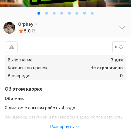
Orphey
5.0
(7)
0
Выполнение:
3 дня
Количество правок:
Не ограничено
В очереди:
0
Об этом кворке
Обо мне:
Я диктор с опытом работы 4 года.
Занимаюсь озвучкой и переводом видео, готов озвучить
ваш текст по вашему желанию.
Развернуть