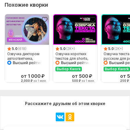
Похожие кворки
5.0
(618)
5.0
(2K+)
5.0
(2K+)
Озвучка диктором
Озвучка коротких
Озвучка текста
автоответчика,
текстов для shorts,
русском для р
голосового меню, IVR
tiktok, рекламного
рекламы, виде
ролика, IVR
Выбор Kwork
Выбор Kwork
от 1 000
₽
от 500
₽
от 
2,000
₽
за 1 мин.
500
₽
за 1 мин.
250
₽
Расскажите друзьям об этом кворке