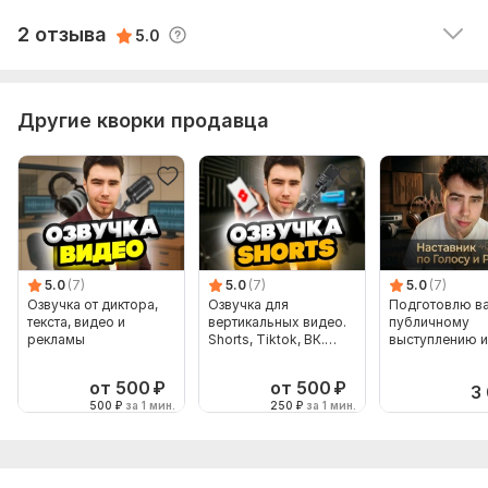
2. Сделано на 100
Запись для:
Ролика, рекламы,
Аудиокниги
2 отзыва
5.0
3. Сдал раньше срока, это огромный +
Голос:
Мужской голос
Возраст:
Детский,
Молодежный,
Взрослый
Другие кворки продавца
Язык озвучки:
Русский
Объем услуги в кворке:
120 секунд
5.0
(7)
5.0
(7)
5.0
(7)
Озвучка от диктора,
Озвучка для
Подготовлю ва
текста, видео и
вертикальных видео.
публичному
рекламы
Shorts, Tiktok, ВК.
выступлению и
Клипы
презентации
от 500
₽
от 500
₽
3
500
₽
за 1 мин.
250
₽
за 1 мин.