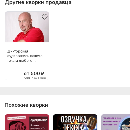
Другие кворки продавца
Дикторская
аудиозапись вашего
текста любого
объёма
от 500
₽
500
₽
за 1 мин.
Похожие кворки