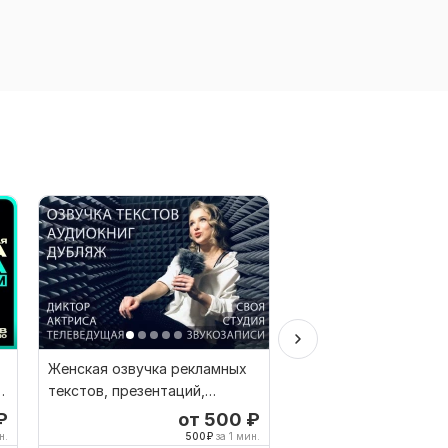
Женская озвучка рекламных
Озвучка на узбекско
текстов, презентаций,
носителей языка
аудиокниг, ролей
₽
от 500
₽
от 
н.
500
₽
за 1 мин.
3,0