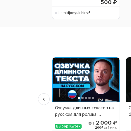
500
₽
hamidjonyulchiev6
Озвучка длинных текстов на
О
русском для ролика,
б
презентации, подкаста
от 2 000
₽
Выбор Kwork
200
₽
за 1 мин.