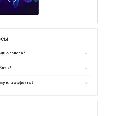
осы
ацию голоса?
аботы?
ыку или эффекты?