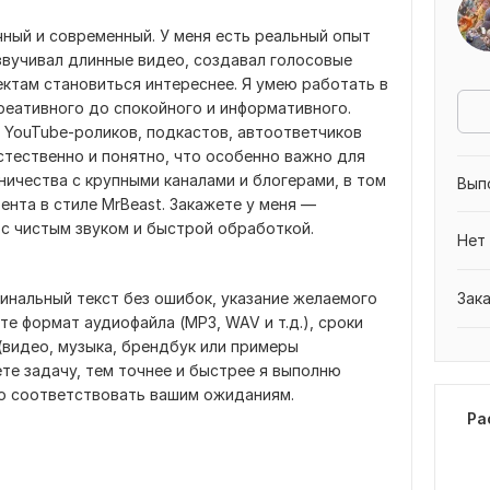
ный и современный. У меня есть реальный опыт
озвучивал длинные видео, создавал голосовые
ектам становиться интереснее. Я умею работать в
реативного до спокойного и информативного.
 YouTube-роликов, подкастов, автоответчиков
естественно и понятно, что особенно важно для
ничества с крупными каналами и блогерами, в том
Вып
ента в стиле MrBeast. Закажете у меня —
с чистым звуком и быстрой обработкой.
Нет
инальный текст без ошибок, указание желаемого
Зак
те формат аудиофайла (MP3, WAV и т.д.), сроки
(видео, музыка, брендбук или примеры
те задачу, тем точнее и быстрее я выполню
но соответствовать вашим ожиданиям.
Ра