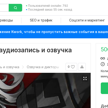
Пользователей онлайн: 792
Последний заказ: 55 сек. назад
ереводы
SEO и трафик
Соцсети и маркетинг
ение Kwork, чтобы не пропустить важные события в ваше
50
аудиозапись и озвучка
ь и озвучка
Озвучка и дикторы
0
Кол
мин
Доб