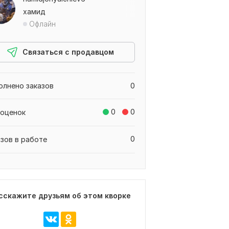
хамид
Офлайн
Связаться с продавцом
олнено заказов
0
0
0
 оценок
0
азов в работе
сскажите друзьям об этом кворке