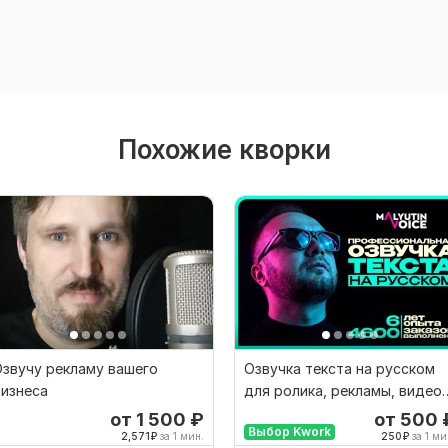
Похожие кворки
звучу рекламу вашего
Озвучка текста на русском
изнеса
для ролика, рекламы, видео,
игры
от 1 500
₽
от 500
Выбор Kwork
2,571
₽
за 1 мин.
250
₽
за 1 ми