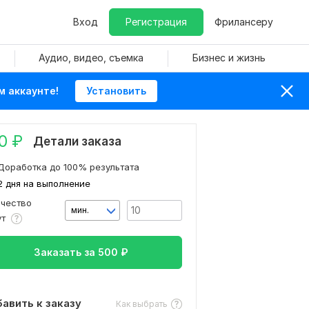
Вход
Регистрация
Фрилансеру
Аудио, видео, съемка
Бизнес и жизнь
м аккаунте!
Установить
0
₽
Детали заказа
Доработка до 100% результата
2 дня на выполнение
ичество
мин.
ут
Заказать за
500
₽
авить к заказу
Как выбрать