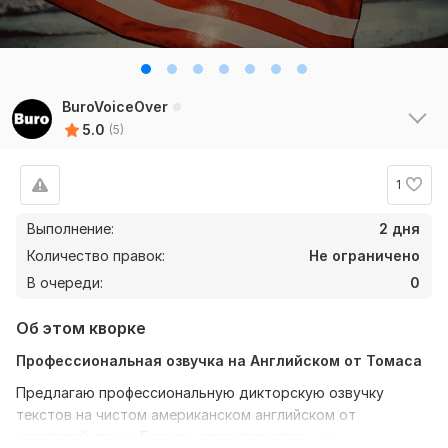
BuroVoiceOver
5.0
(5)
1
Выполнение:
2 дня
Количество правок:
Не ограничено
В очереди:
0
Об этом кворке
Профессиональная озвучка на Английском от Томаса
Предлагаю профессиональную дикторскую озвучку
текстов на чистом американском английском от
носителей языка. Если вы ориентируетесь на