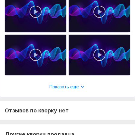
- YouTube-видео и шорты
- Подкасты
- Рекламу
- Обучающие и презентационные ролики
Примеры озвучки других американских дикторов:
https://kwork.ru/audio/43840061/professionalnaya-ozvuchka-na-angliyskom-ot-nositelya-yazyka
Файлы
Thomas-05.mp3
Thomas-03.mp3
Показать еще
Thomas-02.mp3
Thomas-01.mp3
Thomas-04.mp3
Отзывов по кворку нет
Нужно для заказа:
Предоставить готовый текст на английском языке в
редактируемом формате: . txt, . doc, . docx и т.п.
Другие кворки продавца