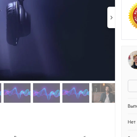
Вып
Нет