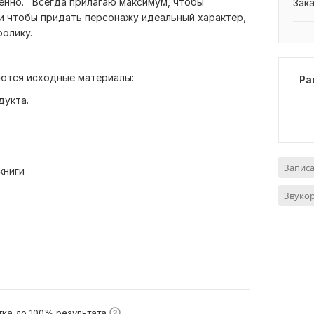
венно. Всегда прилагаю максимум, чтобы
Зак
 и чтобы придать персонажу идеальный характер,
ролику.
уются исходные материалы:
Ра
дукта.
Записа
книги
Звуко
ка до 100% результата