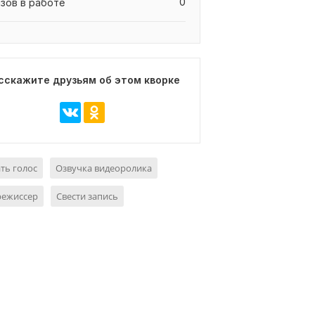
0
азов в работе
сскажите друзьям об этом кворке
ть голос
Озвучка видеоролика
режиссер
Свести запись