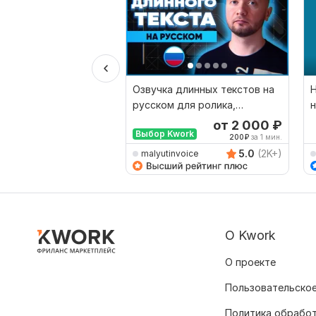
Озвучка длинных текстов на
Н
русском для ролика,
н
презентации, подкаста
г
от 2 000
₽
Выбор Kwork
200
₽
за 1 мин.
5.0
(2K+)
malyutinvoice
О Kwork
О проекте
Пользовательское
Политика обрабо