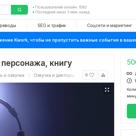
Пользователей онлайн: 1582
Последний заказ: 2 мин. назад
ереводы
SEO и трафик
Соцсети и маркетинг
ение Kwork, чтобы не пропустить важные события в ваше
50
 персонажа, книгу
ь и озвучка
Озвучка и дикторы
0
Кол
мин