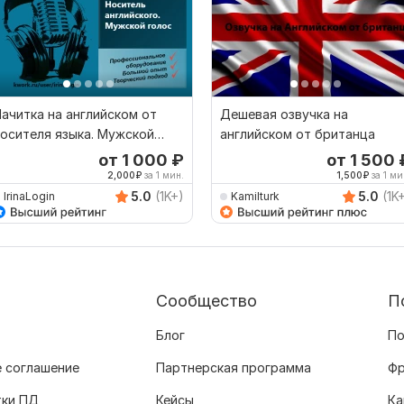
ачитка на английском от
Дешевая озвучка на
осителя языка. Мужской
английском от британца
олос
от 1 000
₽
от 1 500
2,000
₽
за 1 мин.
1,500
₽
за 1 ми
5.0
(1K+)
5.0
(1K
IrinaLogin
Kamilturk
Сообщество
П
Блог
По
 соглашение
Партнерская программа
Фр
тки ПД
Кейсы
Ка