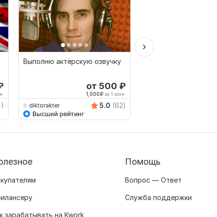
Выполню актёрскую озвучку
Озвучка
₽
от 500
₽
от 
н.
1,000
₽
за 1 мин.
1
+)
5.0
(62)
diktorakter
Lina5889
олезное
Помощь
купателям
Вопрос — Ответ
илансеру
Служба поддержки
к зарабатывать на Kwork