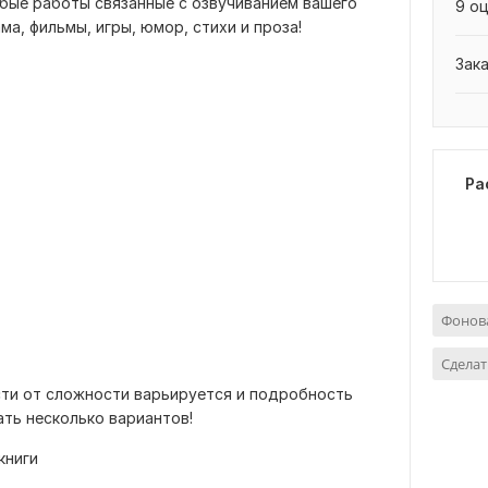
юбые работы связанные с озвучиванием вашего
9 оц
ма, фильмы, игры, юмор, стихи и проза!
Зак
Ра
Фонов
Сделат
сти от сложности варьируется и подробность
ать несколько вариантов!
книги