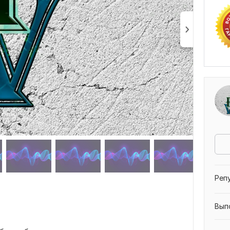
Реп
Вып