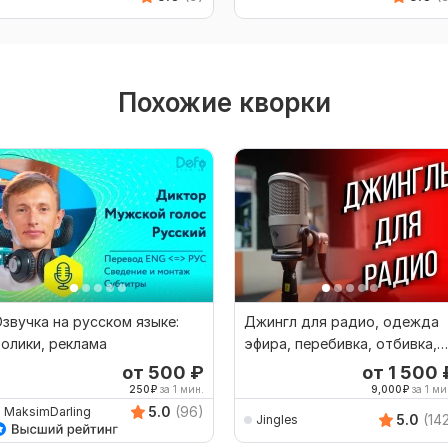
Похожие кворки
звучка на русском языке:
Джингл для радио, одежда
олики, реклама
эфира, перебивка, отбивка,
часовой, айди
от 500
₽
от 1 500
250
₽
за 1 мин.
9,000
₽
за 1 ми
5.0
(96)
MaksimDarling
5.0
(14
Jingles