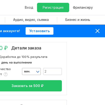
Вход
Регистрация
Фрилансеру
Аудио, видео, съемка
Бизнес и жизнь
м аккаунте!
Установить
0
₽
Детали заказа
Доработка до 100% результата
1 день на выполнение
ичество
мин.
ут
Заказать за
500
₽