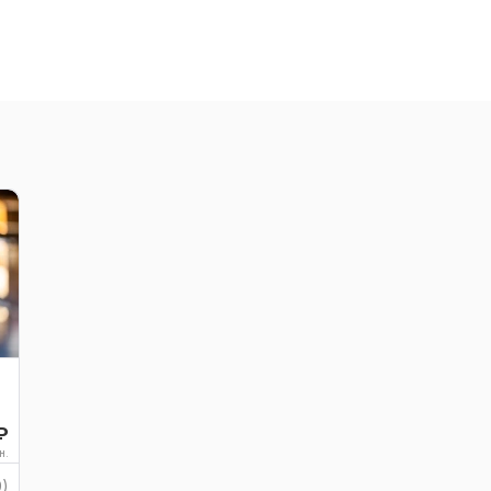
₽
н.
9)