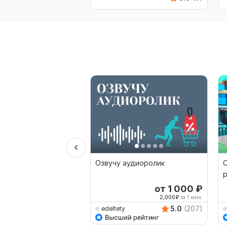
Озвучу аудиоролик
О
р
от 1 000
₽
2,000
₽
за 1 мин.
5.0
(207)
edeltety