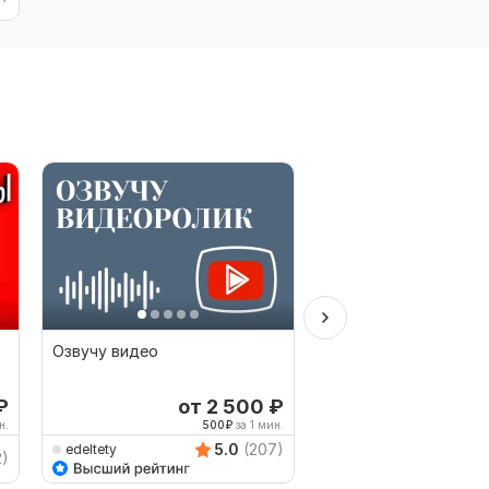
Озвучу видео
Мужской голос для 
рекламы
₽
от 2 500
₽
о
н.
500
₽
за 1 мин.
5
5.0
(207)
edeltety
karen_music
2)