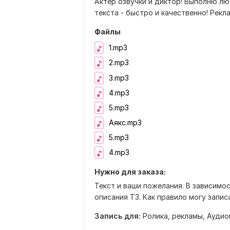
Актер озвучки и диктор! Выполню л
текста - быстро и качественно! Рекла
Файлы
1.mp3
2.mp3
3.mp3
4.mp3
5.mp3
Аякс.mp3
5.mp3
4.mp3
Нужно для заказа:
Текст и ваши пожелания. В зависимо
описания ТЗ. Как правило могу запис
Запись для:
Ролика, рекламы,
Аудио