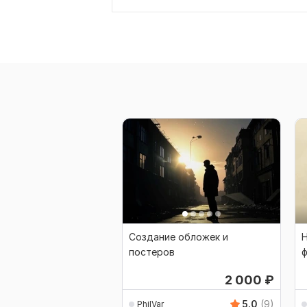
Создание обложек и
постеров
ф
2 000
₽
5.0
(9)
PhilVar