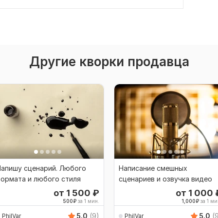
Другие кворки продавца
Напишу сценарий. Любого
Написание смешных
ормата и любого стиля
сценариев и озвучка видео
от 1 500
₽
от 1 000
500
₽
за 1 мин.
1,000
₽
за 1 ми
5.0
(9)
5.0
(
PhilVar
PhilVar