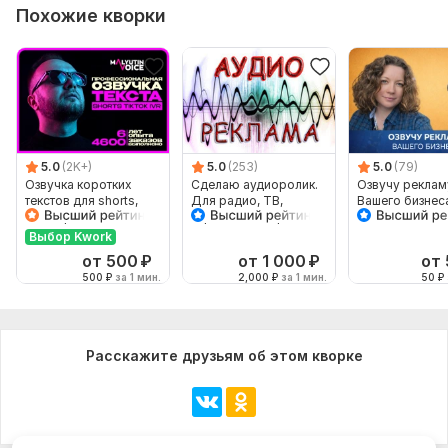
Похожие кворки
5.0
(2K+)
5.0
(253)
5.0
(79)
Озвучка коротких
Сделаю аудиоролик.
Озвучу реклам
текстов для shorts,
Для радио, ТВ,
Вашего бизнес
tiktok, рекламного
торговых центров
ролика, IVR
Выбор Kwork
от 500
₽
от 1 000
₽
от
500
₽
за 1 мин.
2,000
₽
за 1 мин.
50
₽
Расскажите друзьям об этом кворке