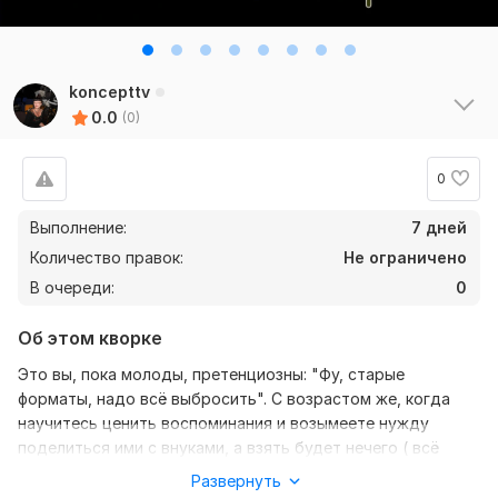
koncepttv
0.0
(0)
0
Выполнение:
7 дней
Количество правок:
Не ограничено
В очереди:
0
Об этом кворке
Это вы, пока молоды, претенциозны: "Фу, старые
форматы, надо всё выбросить". С возрастом же, когда
научитесь ценить воспоминания и возымеете нужду
поделиться ими с внуками, а взять будет нечего ( всё
повыбрасывали), вот тогда по крупицам будете собирать
Развернуть
уже не "блестящую обёртку", а фактосодержащий