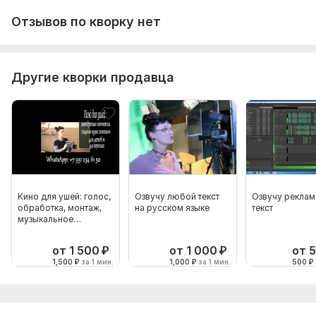
Отзывов по кворку нет
Другие кворки продавца
Кино для ушей: голос,
Озвучу любой текст
Озвучу рекла
обработка, монтаж,
на русском языке
текст
музыкальное
оформление, шумы
от 1 500
₽
от 1 000
₽
от 
1,500
₽
за 1 мин.
1,000
₽
за 1 мин.
500
₽