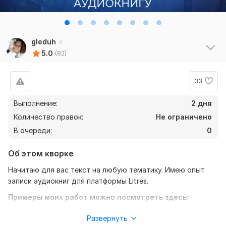
gleduh
5.0
(82)
73
0
33
pudgesmomo
5 лет назад
P
Выполнение:
2 дня
Нет отзыва
Количество правок:
Не ограничено
В очереди:
0
Об этом кворке
Начитаю для вас текст на любую тематику. Имею опыт
записи аудиокниг для платформы Litres.
Примеры моих работ можно посмотреть здесь:
litres.ru/galina-gordaya-9357022/audioknigi/
Kw-grand
3 года назад
K
Развернуть