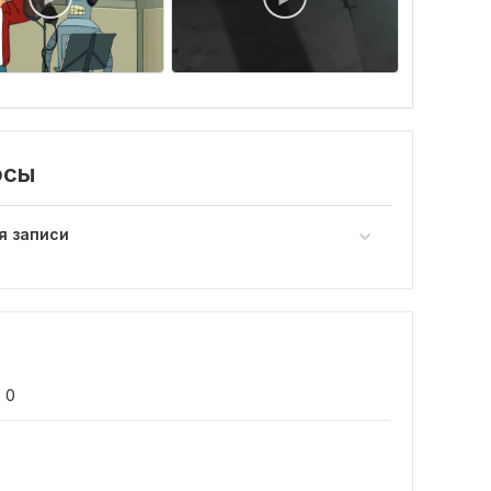
осы
я записи
0