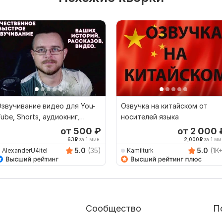
звучивание видео для You-
Озвучка на китайском от
ube, Shorts, аудиокниг,
носителей языка
екстов
от 500
₽
от 2 000
63
₽
за 1 мин.
2,000
₽
за 1 ми
5.0
(35)
5.0
(1K
AlexanderU4itel
Kamilturk
Сообщество
П