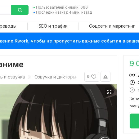
Пользователей онлайн: 666
Последний заказ: 4 мин. назад
ереводы
SEO и трафик
Соцсети и маркетинг
ение Kwork, чтобы не пропустить важные события в ваше
9 
 аниме
ь и озвучка
Озвучка и дикторы
9
Кол
мин