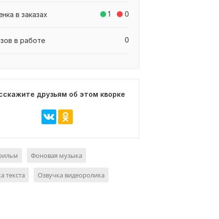
1
0
енка в заказах
0
азов в работе
сскажите друзьям об этом кворке
фильм
Фоновая музыка
а текста
Озвучка видеоролика