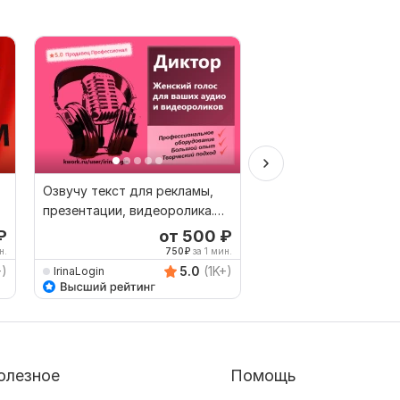
Озвучу текст для рекламы,
Озвучивание текста.
презентации, видеоролика.
Презентация. Мужск
Быстро
₽
от 500
₽
о
н.
750
₽
за 1 мин.
5
+)
5.0
(1K+)
IrinaLogin
ArtemLisenko
олезное
Помощь