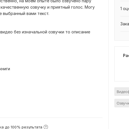
ественно, на моём опыте было озвучено пару
 качественную озвучку и приятный голос. Могу
1 оц
е выбранный вами текст.
Зак
и видео без изначальной озвучки то описание
Ра
книги
Видео
Озвучк
а до 100% результата