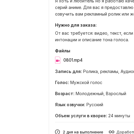
Я хоть и любитель но я работаю кач
серий аниме. Для вас я предоставлю
озвучить вам рекламный ролик или ж
Нужно для заказа:
От вас требуется: видео, текст, есл
интонации и описание тона голоса.
Файлы
0801.mp4
Запись для:
Ролика, рекламы,
Аудио
Голос:
Мужской голос
Возраст:
Молодежный,
Взрослый
Язык озвучки:
Русский
Объем услуги в кворке:
24 минуты
2 дня на выполнение
Доработк