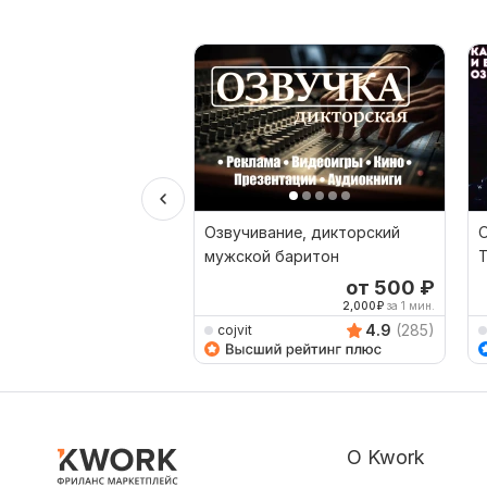
Озвучивание, дикторский
О
мужской баритон
T
т
от 500
₽
2,000
₽
за 1 мин.
4.9
(285)
cojvit
О Kwork