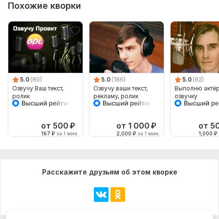
Похожие кворки
5.0
(80)
5.0
(186)
5.0
(62)
Озвучу Ваш текст,
Озвучу ваши текст,
Выполню актё
ролик
рекламу, ролик
озвучку
от 500
₽
от 1 000
₽
от 5
167
₽
за 1 мин.
2,000
₽
за 1 мин.
1,000
₽
Расскажите друзьям об этом кворке