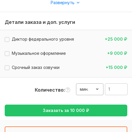
Развернуть
свою озвучку с диктором союздубляж.
Рассчитать хронометраж текста можно здесь:
http://hronomer.ru
Детали заказа и доп. услуги
Внимание:
Если вы ведете эфир по радио или телевидению,
Диктор федерального уровня
+25 000
₽
пожалуйста, добавьте авторские права вещания через
дополнительную опцию в Кворке.
Музыкальное оформление
+9 000
₽
Нужно для заказа:
Срочный заказ озвучки
+15 000
₽
Детально проверьте текст перед отправкой. Убедитесь
что это конечный результат (внесение изменений в текст,
после выполнения работы, оплачивается дополнительно )
мин.
Количество
Нужно для заказа:
Залог успешного и комфортного сотрудничества
прост - чёткое ТЗ!
Заказать за
10 000
₽
- расшифровывайте все аббревиатуры в тексте
- избегайте сокращений