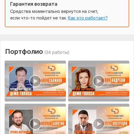
- ставьте ударения в названиях компаний и других словах
Гарантия возврата
Средства моментально вернутся на счет,
- пишите транскрипции сложных слов
если что-то пойдет не так.
Как это работает?
- указывайте хронометраж, в который нужно уложить
запись
- указывайте формат и характеристики записи
- свои пожелания по темпу прочтения, дикторской
Портфолио
(34 работы)
подаче, настроению, высказывайте заранее, чтобы заказ
был сдан как можно скорее.
Запись для:
Ролика, рекламы,
Аудиокниги
Голос:
Женский голос,
Мужской голос
Возраст:
Детский,
Молодежный,
Взрослый,
Пожилой
Язык озвучки:
Английский,
Русский
Объем услуги в кворке:
1 минута