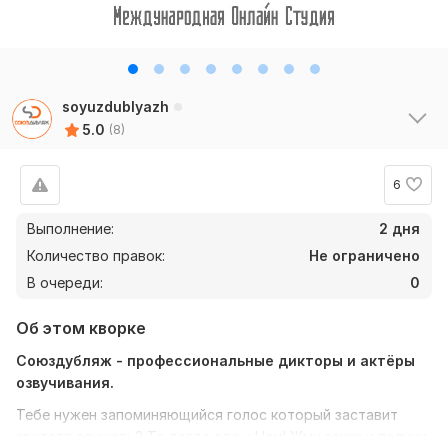
soyuzdublyazh
5.0
(8)
6
Выполнение:
2 дня
Количество правок:
Не ограничено
В очереди:
0
Об этом кворке
Союздубляж - профессиональные дикторы и актёры
озвучивания.
Тебе нужен запоминяющийся голос который заставит
зрителя слушать? То тогда это к Нам! Жми заказ и получи