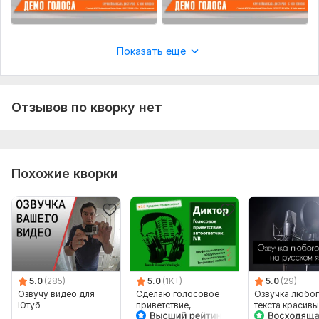
Показать еще
Отзывов по кворку нет
Похожие кворки
5.0
(285)
5.0
(1K+)
5.0
(29)
Озвучу видео для
Сделаю голосовое
Озвучка любо
Ютуб
приветствие,
текста красив
автоответчик, IVR
мужским голо