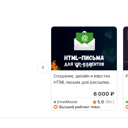
Создание, дизайн и вёрстка
HTML письма для рассылки
под ключ
6 000
₽
5.0
(1K+)
EmailMaster