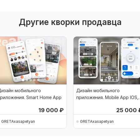
Другие кворки продавца
Дизайн мобильного
Дизайн мобильного
риложения. Smart Home App
приложения. Mobile App IOS,
Google Material
19 000
₽
25 000
GRETAxasapetyan
GRETAxasapetyan