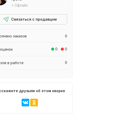
Офлайн
Связаться с продавцом
олнено заказов
0
0
0
 оценок
0
азов в работе
сскажите друзьям об этом кворке