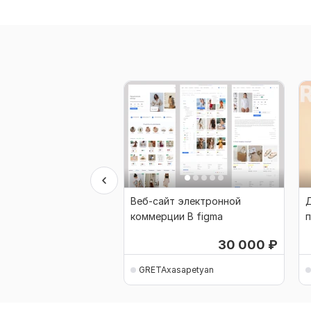
Веб-сайт электронной
коммерции В figma
п
30 000
₽
GRETAxasapetyan