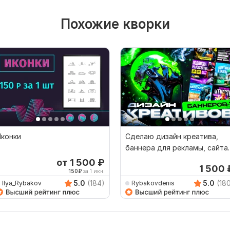
Похожие кворки
Иконки
Сделаю дизайн креатива,
баннера для рекламы, сайта,
соцсетей
от 1 500
₽
1 500
150
₽
за 1 икн.
5.0
(184)
5.0
(18
Ilya_Rybakov
Rybakovdenis