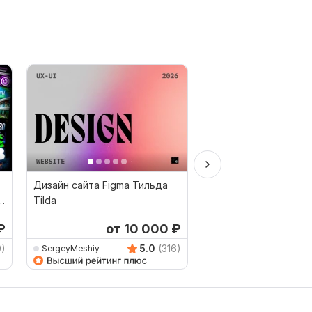
Дизайн сайта Figma Тильда
Дизайн баннера, кре
Tilda
для соц. сетей и сай
₽
от 10 000
₽
0)
5.0
(316)
SergeyMeshiy
LimboGirl