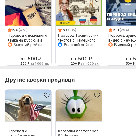
5.0
(461)
5.0
(35)
5.0
(294)
Перевод с немецкого
Перевод Технических
Перевод аудио
языка на русский и
текстов с Немецкого
видео с немец
обратно
на Русский и обратно
русский язык и
наоборот
от 500
₽
от 500
₽
от 
250
₽
за 1 000 зн.
200
₽
за 1 000 зн.
500
₽
Другие кворки продавца
Перевод с
Карточки для товаров
английского на
Wildberries