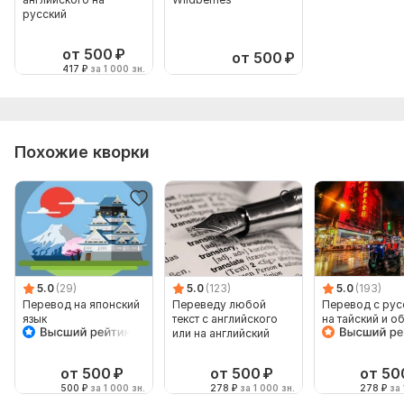
русский
от 500
₽
от 500
₽
417
₽
за 1 000 зн.
Похожие кворки
5.0
(29)
5.0
(123)
5.0
(193)
Перевод на японский
Переведу любой
Перевод с рус
язык
текст с английского
на тайский и о
или на английский
с текста
от 500
₽
от 500
₽
от 50
500
₽
за 1 000 зн.
278
₽
за 1 000 зн.
278
₽
за 