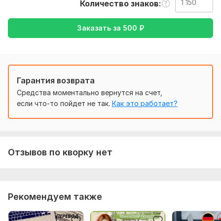
Важно будет убедиться в том, что фотография не
Количество знаков
размыта и все хорошо видно, если это будет фотография.
Если это текст, то нужно обязательно проверить
Заказать за
500
₽
правильно ли все написано.
Тематика:
Медицина и здоровье,
Спорт,
Туризм и
путешествия,
Хобби и увлечения,
Юридическая
Язык перевода:
Гарантия возврата
с Немецкого на Русский
Средства моментально вернутся на счет,
с Русского на Немецкий
если что-то пойдет не так.
Как это работает?
Объем услуги в кворке:
1 150 знаков
Отзывов по кворку нет
Рекомендуем также