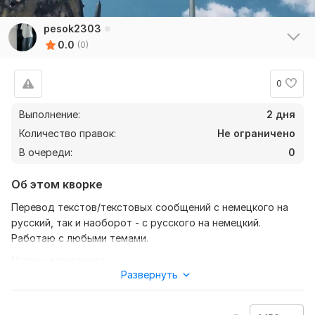
pesok2303
0.0
(0)
0
Выполнение:
2 дня
Количество правок:
Не ограничено
В очереди:
0
Об этом кворке
Перевод текстов/текстовых сообщений с немецкого на
русский, так и наоборот - с русского на немецкий.
Работаю с любыми темами.
Нужно для заказа:
Развернуть
Требуется сообщение или фотография текста, который
нужно перевести.