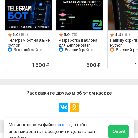
5.0
(184)
5.0
(75)
4.9
(161)
Телеграм бот на языке
Разработка шаблона
Напишу скрипт
python
для ZennoPoster
Python
1 500
₽
500
₽
1
Расскажите друзьям об этом кворке
Мы используем файлы
cookie
, чтобы
анализировать посещения и делать сайт
Окей!