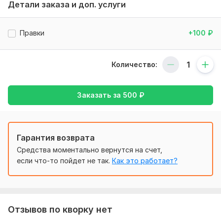
Детали заказа и доп. услуги
Нужно для заказа:
Чёткое техническое задание
Правки
+100
₽
Как и для чего будет использоваться прошивка
Какие пины будут использоваться
Количество:
Тип:
Программирование и прошивка
Объем услуги в кворке:
1 скрипт
Заказать за
500
₽
Гарантия возврата
Средства моментально вернутся на счет,
если что-то пойдет не так.
Как это работает?
Отзывов по кворку нет