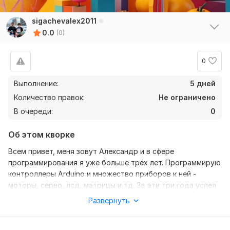
sigachevalex2011
0.0
(0)
0
Выполнение:
5 дней
Количество правок:
Не ограничено
В очереди:
0
Об этом кворке
Всем привет, меня зовут Александр и в сфере
программирования я уже больше трёх лет. Программирую
контроллеры Arduino и множество приборов к ней -
моторы, серво, лсд, матрицы и тд. За эти три года успел
поучаствовать в двух конкурсах по работотехнике.
Развернуть
Работу выполню быстро и качественно. Буду рад
хорошим отзывам за хорошую работу!