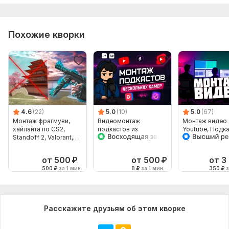
Похожие кворки
4.6
(22)
5.0
(10)
5.0
(67)
Монтаж фрагмуви,
Видеомонтаж
Монтаж видео 
хайлайта по CS2,
подкастов из
Youtube, Подка
Standoff 2, Valorant,
нескольких камер
мультикамерн
Fortnite
интервью
от 500
₽
от 500
₽
от 3
500
₽
за 1 мин.
8
₽
за 1 мин.
350
₽
з
Расскажите друзьям об этом кворке