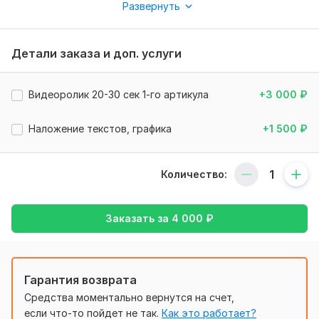
Развернуть
От вас: техническое задание , тексты, товары для съёмок.
Желательно присутствие представителя для быстрого
согласования.
Детали заказа и доп. услуги
Объем услуги в кворке:
4-15 фото 1-го артикула
Видеоролик 20-30 сек 1-го артикула
+3 000
₽
Наложение текстов, графика
+1 500
₽
Количество:
Заказать за
4 000
₽
Гарантия возврата
Средства моментально вернутся на счет,
если что-то пойдет не так.
Как это работает?