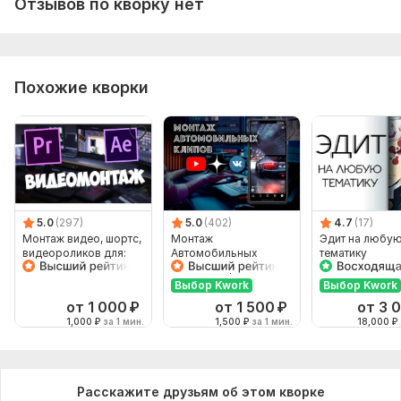
Отзывов по кворку нет
Похожие кворки
5.0
(297)
5.0
(402)
4.7
(17)
Монтаж видео, шортс,
Монтаж
Эдит на любу
видеороликов для:
Автомобильных
тематику
Youtube, Shorts
Клипов из фото и
видео Tik Tok Шортсы
Выбор Kwork
Выбор Kwork
от 1 000
₽
от 1 500
₽
от 3 
1,000
₽
за 1 мин.
1,500
₽
за 1 мин.
18,000
₽
Расскажите друзьям об этом кворке