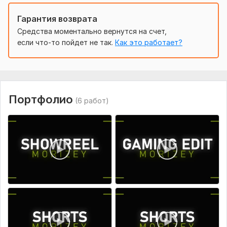
ожиданиям.
Гарантия возврата
Бесплатный пробный фрагмент:
Смонтирую 15
Средства моментально вернутся на счет,
секунд вашего видео бесплатно, чтобы вы
если что-то пойдет не так.
Как это работает?
убедились в качестве.
Почему это выгодно:
Цена ниже рынка:
У конкурентов аналогичные услуги
стоят от 5000₽.
Портфолио
(6 работ)
Экономия времени:
Вы получите готовый ролик уже
через 48 часов.
Нужно для заказа:
Вы отправляете мне материалы (видео, аудио, логотипы).
Я уточняю ваши пожелания и приступаю к работе.
Вы получаете готовый ролик в течение 48 часов.
При необходимости вношу правки до полного
соответствия вашим ожиданиям.
Вид:
Монтаж