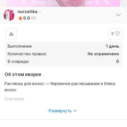
nurzattka
0.0
(0)
0
Выполнение:
1 день
Количество правок:
Не ограничено
В очереди:
0
Об этом кворке
Расчёска для волос — бережное расчесывание и блеск
волос
Описание:
Удобная и стильная расчёска, которая мягко распутывает
Развернуть
волосы и делает их гладкими и ухоженными. Подходит
для ежедневного использования и всех типов волос