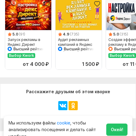
5.0
(91)
4.9
(735)
5.0
(315)
Запуск рекламы в
Аудит рекламных
Создам эффек
Яндекс Директ
кампаний в Яндекс
рекламу в Янде
Директе. Аудит сайта в
Директ под ва
подарок
бизнес
Выбор Kwork
Выбор Kwork
от 4 000
₽
1 500
₽
от 11
Расскажите друзьям об этом кворке
Мы используем файлы
cookie
, чтобы
анализировать посещения и делать сайт
Окей!