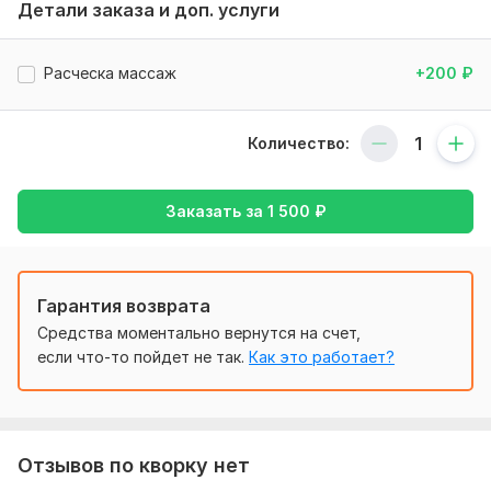
Детали заказа и доп. услуги
Нужно для заказа:
Эта расчёска мягко и бережно заботится о ваших
волосах, делая их гладкими и красивыми каждый день.
Расческа массаж
+200
₽
2. Идеальная расчёска для лёгкого и приятного ухода за
волосами — без спутывания и лишних усилий.
Количество:
Фриланс услуга включает:
Консультация
Заказать за
1 500
₽
Количество ключевых слов: 100
Срок выполнения:
1 день
Тип:
Создание и настройка
Гарантия возврата
Средства моментально вернутся на счет,
если что-то пойдет не так.
Как это работает?
Отзывов по кворку нет