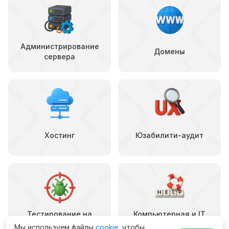
Администрирование
Домены
сервера
Хостинг
Юзабилити-аудит
Тестирование на
Компьютерная и IT
ошибки
помощь
Мы используем файлы
cookie
, чтобы